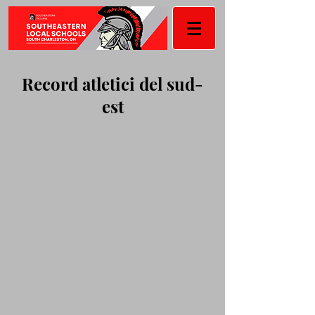
Record atletici del sud-
est