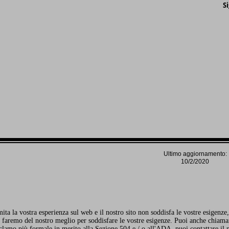
S
Ultimo aggiornamento:
10/2/2020
imita la vostra esperienza sul web e il nostro sito non soddisfa le vostre esigenze
 faremo del nostro meglio per soddisfare le vostre esigenze. Puoi anche chiamar
clamo più formale in merito alla Sezione 504 e / o all'ADA, puoi contattare il n