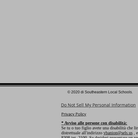
© 2020 di Southeastern Local Schools.
Do Not Sell My Personal Information
Privacy Policy
* Avviso alle persone con disabilità:
Se tu o tuo figlio avete una disabilità che l
distrettuale all'indirizzo
vbanion@sels.us
, e
8308 int. 2100. Se desideri presentare un re