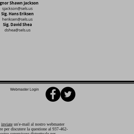
ignor Shawn Jackson
sjackson@sels.us
Sig. Hans Eriksen
heriksen@sels.us
Sig. David Shea
dshea@sels.us
Webmaster Login
,
inviate
un'e-mail al nostro webmaster
e per discutere la questione al 937-462-
ostro supervisore distrettuale per