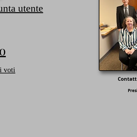
nta utente
co
i voti
Contatt
Pres