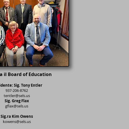
a il Board of Education
idente: Sig. Tony Entler
937-206-8762
tentler@sels.us
Sig. Greg Flax
gflax@sels.us
Sig.ra Kim Owens
kowens@sels.us