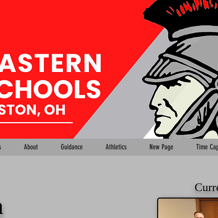
s
About
Guidance
Athletics
New Page
Time Cap
Curr
a