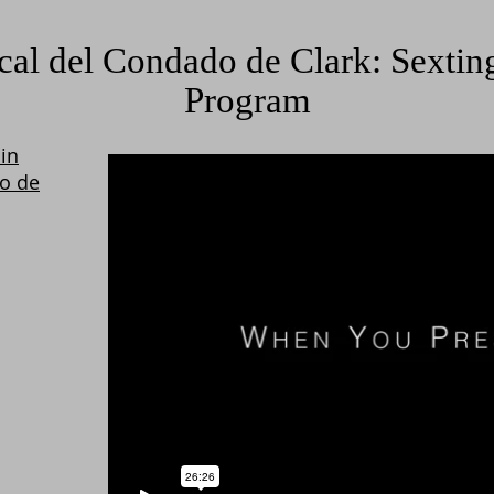
scal del Condado de Clark: Sexti
Program
in
do de