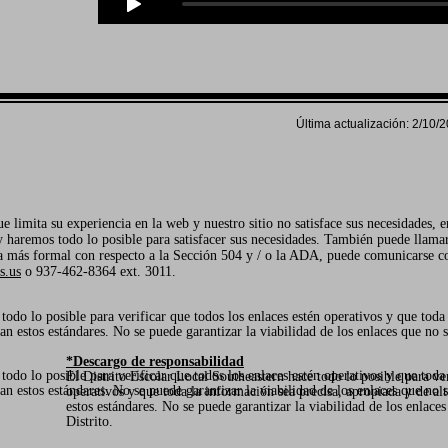
Última actualización: 2/10/
ue limita su experiencia en la web y nuestro sitio no satisface sus necesidades, 
y haremos todo lo posible para satisfacer sus necesidades. También puede llamar
ja más formal con respecto a la Sección 504 y / o la ADA, puede comunicarse 
s.us
o 937-462-8364 ext. 3011.
todo lo posible para verificar que todos los enlaces estén operativos y que toda
an estos estándares. No se puede garantizar la viabilidad de los enlaces que no s
*Descargo de responsabilidad
todo lo posible para verificar que todos los enlaces estén operativos y que toda
El Distrito Escolar Local Southeastern hace todo lo posible para ver
an estos estándares. No se puede garantizar la viabilidad de los enlaces que no s
operativos y que toda la información sea precisa, apropiada y de alt
estos estándares. No se puede garantizar la viabilidad de los enlaces
Distrito.