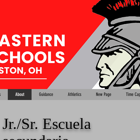
s
About
Guidance
Athletics
New Page
Time Cap
Jr./Sr. Escuela