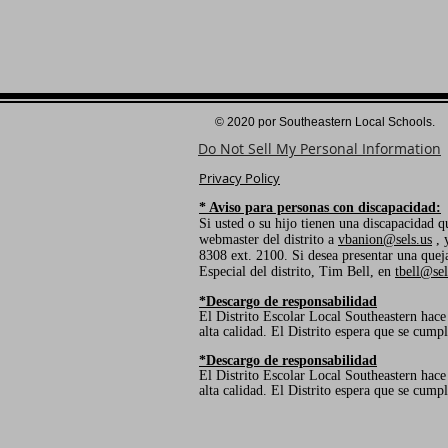
© 2020 por Southeastern Local Schools.
Do Not Sell My Personal Information
Privacy Policy
* Aviso para personas con discapacidad:
Si usted o su hijo tienen una discapacidad q
webmaster del distrito a
vbanion@sels.us
, 
8308 ext. 2100. Si desea presentar una que
Especial del distrito, Tim Bell, en
tbell@sel
*Descargo de responsabilidad
El Distrito Escolar Local Southeastern hace 
alta calidad. El Distrito espera que se cumpl
*Descargo de responsabilidad
El Distrito Escolar Local Southeastern hace 
alta calidad. El Distrito espera que se cumpl