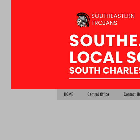
HOME
Central Office
Contact U